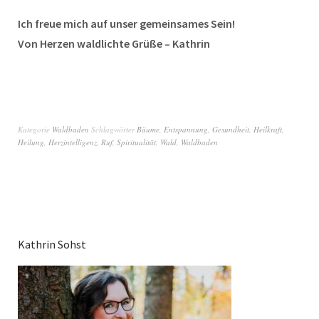
Ich freue mich auf unser gemeinsames Sein!
Von Herzen waldlichte Grüße – Kathrin
Kategorie
Waldbaden
Schlagwörter
Bäume
,
Entspannung
,
Gesundheit
,
Heilkraft
,
Heilung
,
Herzintelligenz
,
Ruf
,
Spiritualität
,
Wald
,
Waldbaden
Kathrin Sohst