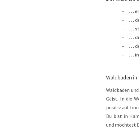
… en
… d
… st
… di
… de
… in
Waldbaden in
Waldbaden und 
Geist. In die 
positiv auf Im
Du bist in Ha
und möchtest Di