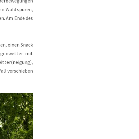
rperbewegungen
den Wald spüren,
nen. Am Ende des
ken, einen Snack
egenwetter mit
ter(neigung),
all verschieben