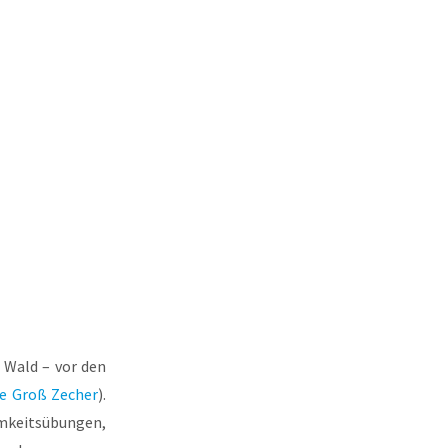
 Wald – vor den
e Groß Zecher
).
keitsübungen,