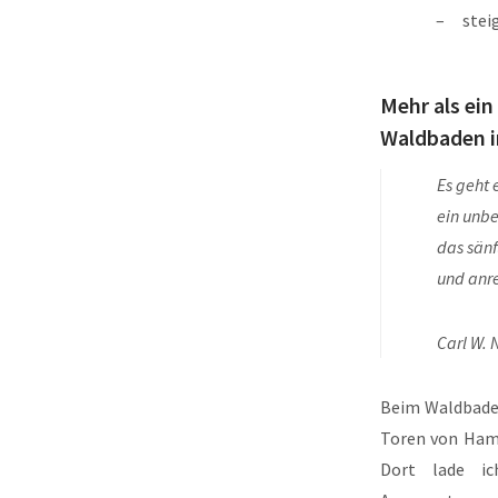
stei
Mehr als ei
Waldbaden i
Es geht 
ein unb
das sän
und anre
Carl W.
Beim Waldbaden
Toren von Ham
Dort lade ic