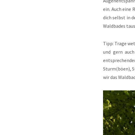
Augenentspann
ein. Auch eine 
dich selbst in 
Waldbades tausc
Tipp: Trage wet
und gern auch
entsprechend
Sturm(böen), S
wir das Waldbad