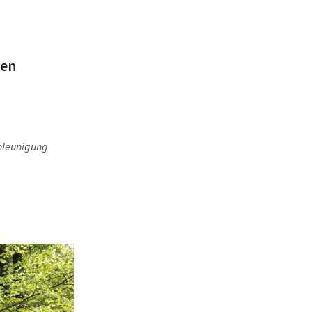
fen
chleunigung