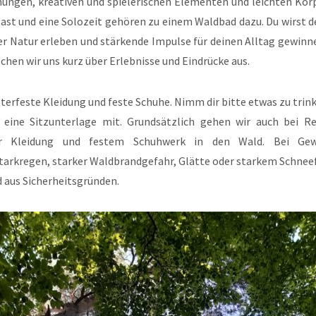
ungen, kreativen und spielerischen Elementen und leichten Kö
Rast und eine Solozeit gehören zu einem Waldbad dazu. Du wirst 
der Natur erleben und stärkende Impulse für deinen Alltag gewin
hen wir uns kurz über Erlebnisse und Eindrücke aus.
terfeste Kleidung und feste Schuhe. Nimm dir bitte etwas zu trin
 eine Sitzunterlage mit. Grundsätzlich gehen wir auch bei R
er Kleidung und festem Schuhwerk in den Wald. Bei Gewit
tarkregen, starker Waldbrandgefahr, Glätte oder starkem Schneef
 aus Sicherheitsgründen.