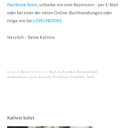
Facebook-Seite
, schreibe mir eine Rezension – per E-Mail
oder bei einer der vielen Online-Buchhandlungen oder
folge mir bei
LOVELYBOOKS
.
Herzlich – Deine Kathrin
Kategorie
Bücher
Schlagwörter
Buch
,
hochsensibel
,
Hochsensibilität
,
Kommunikation
,
Lesen
,
Potenzial
,
Psychologie
,
Sensibilität
,
Stärke
Kathrin Sohst